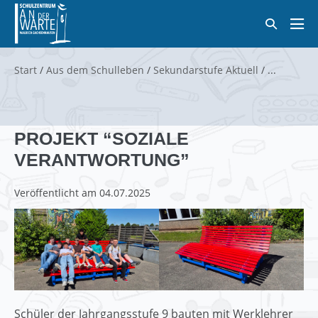
Zum
Suche-
Inhalt
Men
Schalter
springen
Scha
Start
/
Aus dem Schulleben
/
Sekundarstufe Aktuell
/
PROJEKT “SOZIALE
VERANTWORTUNG”
Veröffentlicht am
04.07.2025
Schüler der Jahrgangsstufe 9 bauten mit Werklehrer