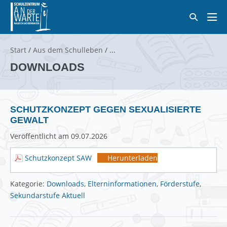
Zum
Suche-
Inhalt
Men
Schalter
springen
Scha
Start
/
Aus dem Schulleben
/
DOWNLOADS
SCHUTZKONZEPT GEGEN SEXUALISIERTE
GEWALT
Veröffentlicht am
09.07.2026
Schutzkonzept SAW
Herunterladen
Kategorie:
Downloads
,
Elterninformationen
,
Förderstufe
,
Sekundarstufe Aktuell