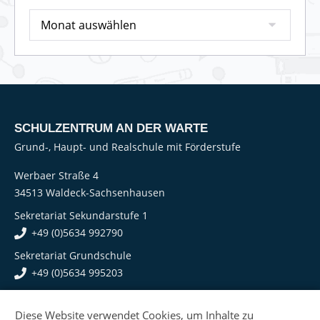
SCHULZENTRUM AN DER WARTE
Grund-, Haupt- und Realschule mit Förderstufe
Werbaer Straße 4
34513 Waldeck-Sachsenhausen
Sekretariat Sekundarstufe 1
+49 (0)5634 992790
Sekretariat Grundschule
+49 (0)5634 995203
Zum Emailformular
Diese Website verwendet Cookies, um Inhalte zu
KONTAKT
·
IMPRESSUM