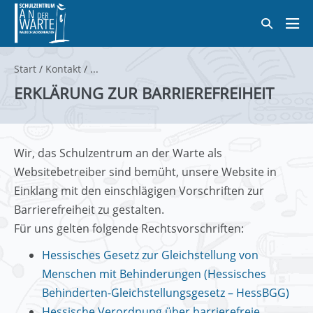
Zum
Suche-
Inhalt
Men
Schalter
springen
Scha
Start
/
Kontakt
/
ERKLÄRUNG ZUR BARRIEREFREIHEIT
Wir, das Schulzentrum an der Warte als
Websitebetreiber sind bemüht, unsere Website in
Einklang mit den einschlägigen Vorschriften zur
Barrierefreiheit zu gestalten.
Für uns gelten folgende Rechtsvorschriften:
Hessisches Gesetz zur Gleichstellung von
Menschen mit Behinderungen (Hessisches
Behinderten-Gleichstellungsgesetz – HessBGG)
Hessische Verordnung über barrierefreie