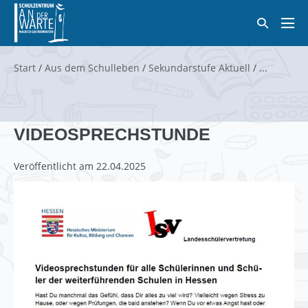
Zum
Suche-
Inhalt
Men
Schalter
springen
Scha
Start
/
Aus dem Schulleben
/
Sekundarstufe Aktuell
/
VIDEOSPRECHSTUNDE
Veröffentlicht am
22.04.2025