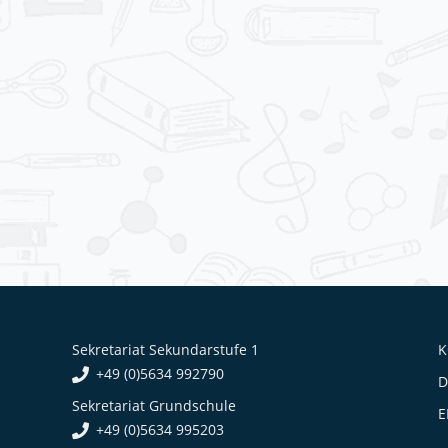
Sekretariat Sekundarstufe 1
K
+49 (0)5634 992790
D
Sekretariat Grundschule
E
+49 (0)5634 995203